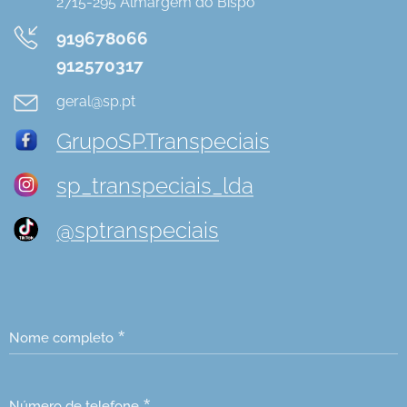
2715-295 Almargem do Bispo
919678066
912570317
geral@sp.pt
GrupoSP.Transpeciais
sp_transpeciais_lda
@sptranspeciais
Nome completo
Número de telefone