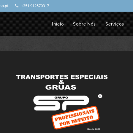
sp.pt
+351 912570317
Início
Sobre Nós
Serviços